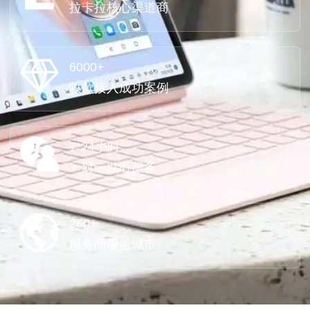
拉卡拉核心渠道商
6000+
收款接入成功案例
7*24小时
一对一贴心服务
260+
服务商覆盖城市