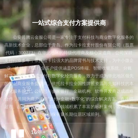
About us
一站式综合支付方案提供商
公安昇腾云金服公司是一家专注于支付科技与商业数字化服务的
高新技术企业，总部位于青岛。作为拉卡拉支付股份有限公司（股票
代码：300773）在华北地区的特级代理商及核心渠道商，公司深耕
支付行业多年，依托拉卡拉强大的品牌背书与技术支持，为中小微企
业、连锁商户及行业客户提供涵盖POS终端、智能收银系统、分账
解决方案等一站式支付与数字化经营服务，致力于成为华北地区领先
的智慧商业服务提供商。依托拉卡拉全国性牌照资源与先知科技的本
地化服务能力，公司已与多家银行、金融机构、软件开发商达成战略
合作，共同为商户提供“支付+金融+数字化”的综合解决方案。在连锁
超市、品牌餐饮、批发市场等领域积累了丰富的标杆案例，客户满意
度与终端保有量长期位居区域前列。
16年+